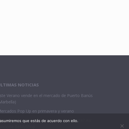
LTIMAS NOTICIAS
ste Verano vende en el mercado de Puerto Banús
Marbella)
ercados Pop Up en primavera y verano
Tienes un local o eres una marca emergente? Así
 asumiremos que estás de acuerdo con ello.
unciona BeMyShop