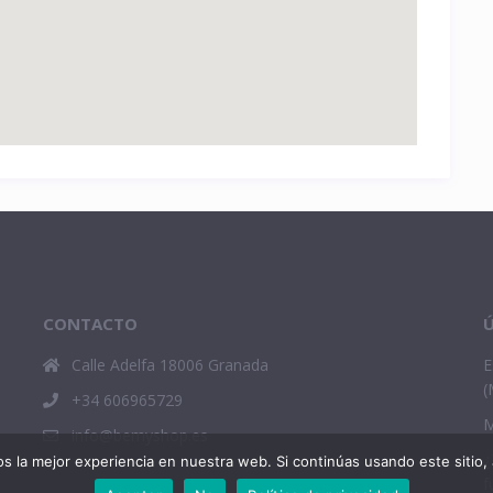
CONTACTO
Ú
Calle Adelfa 18006 Granada
E
(
+34 606965729
M
info@bemyshop.es
¿
 la mejor experiencia en nuestra web. Si continúas usando este sitio,
f