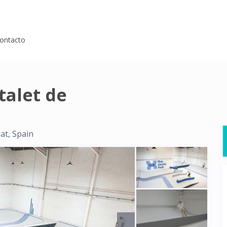
ontacto
talet de
at, Spain