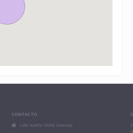
CONTACTO
Ú
Calle Adelfa 18006 Granada
E
(