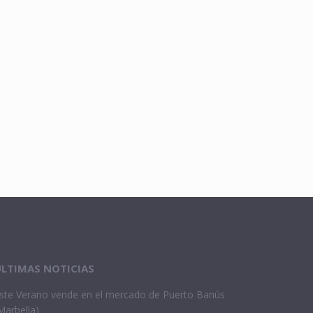
LTIMAS NOTICIAS
ste Verano vende en el mercado de Puerto Banús
Marbella)