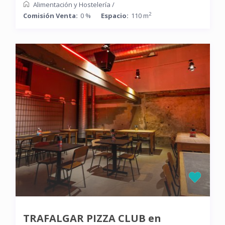
Alimentación y Hostelería
/
2
Comisión Venta:
0 %
Espacio:
110 m
TRAFALGAR PIZZA CLUB en