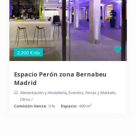
2.200 €
/día
Espacio Perón zona Bernabeu
Madrid
Alimentación y Hostelería
,
Eventos
,
Ferias y Markets
,
Otros
/
2
Comisión Venta:
0 %
Espacio:
600 m