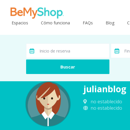
Espacios
Cómo funciona
FAQs
Blog
C
julianblog
no establecido
no establecido