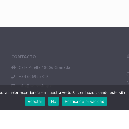
CONTACTO
Ú
Calle Adelfa 18006 Granada
E
(
+34 606965729
M
info@bemyshop.es
¿
 la mejor experiencia en nuestra web. Si continúas usando este sitio,
f
Aceptar
No
Política de privacidad