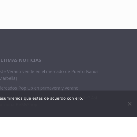
LTIMAS NOTICIAS
ste Verano vende en el mercado de Puerto Banús
Marbella)
ercados Pop Up en primavera y verano
Tienes un local o eres una marca emergente? Así
 asumiremos que estás de acuerdo con ello.
unciona BeMyShop