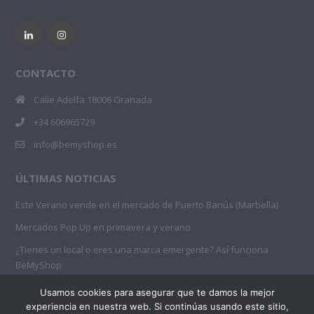
CONTACTO
Calle Adelfa 18006 Granada
+34 606965729
info@bemyshop.es
ÚLTIMAS NOTICIAS
Este Verano vende en el mercado de Puerto Banús (Marbella)
Mercados Pop Up en primavera y verano
¿Tienes un local o eres una marca emergente? Así funciona
BeMyShop
Usamos cookies para asegurar que te damos la mejor
experiencia en nuestra web. Si continúas usando este sitio,