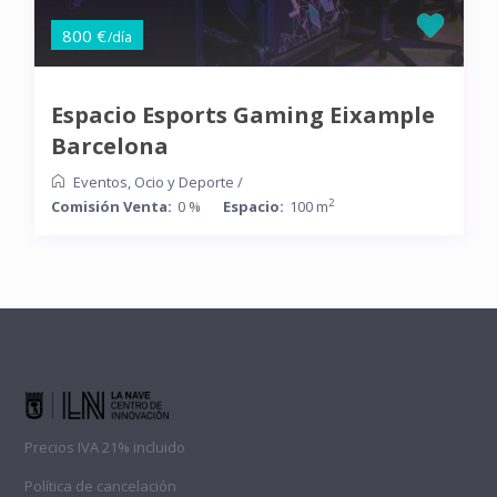
800 €
/día
Espacio Esports Gaming Eixample
Barcelona
Eventos
,
Ocio y Deporte
/
2
Comisión Venta:
0 %
Espacio:
100 m
Precios IVA 21% incluido
Política de cancelación