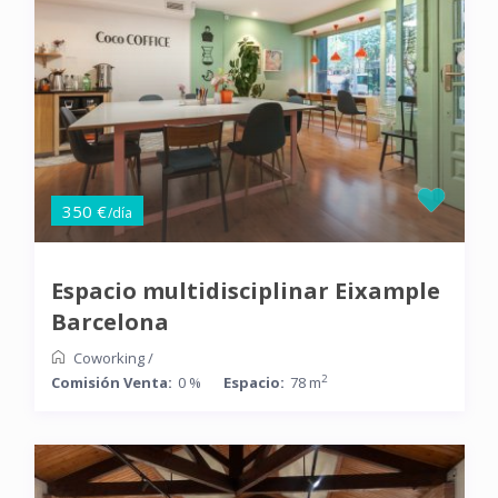
350 €
/día
Espacio multidisciplinar Eixample
Barcelona
Coworking
/
2
Comisión Venta:
0 %
Espacio:
78 m