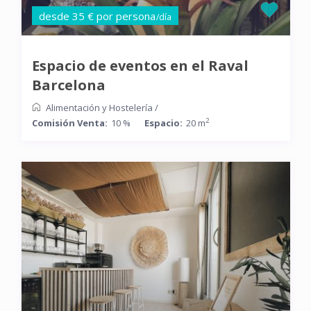
desde 35 € por persona
/día
Espacio de eventos en el Raval
Barcelona
Alimentación y Hostelería
/
2
Comisión Venta:
10 %
Espacio:
20 m