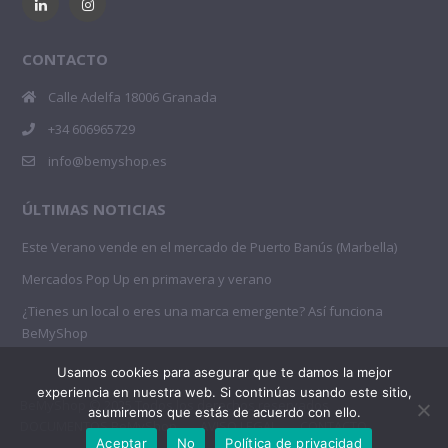
CONTACTO
Calle Adelfa 18006 Granada
+34 606965729
info@bemyshop.es
ÚLTIMAS NOTICIAS
Este Verano vende en el mercado de Puerto Banús (Marbella)
Mercados Pop Up en primavera y verano
¿Tienes un local o eres una marca emergente? Así funciona
BeMyShop
Usamos cookies para asegurar que te damos la mejor
experiencia en nuestra web. Si continúas usando este sitio,
BeMyShop © 2025 Todos los derechos reservados
asumiremos que estás de acuerdo con ello.
DOCUMENTOS BeMyShop
AVISO LEGAL
CONTACTO
Aceptar
No
Política de privacidad