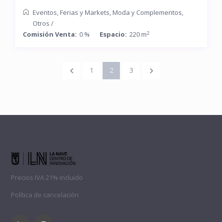
Eventos
,
Ferias y Markets
,
Moda y Complementos
,
Otros
/
2
Comisión Venta:
0 %
Espacio:
220 m
1
2
3
Precios IVA 21% incluido
Política de cancelación