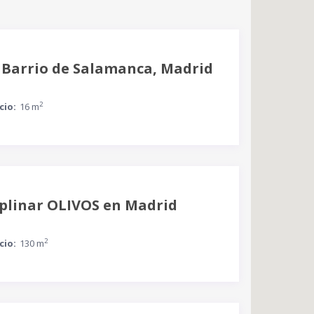
 Barrio de Salamanca, Madrid
2
cio:
16 m
iplinar OLIVOS en Madrid
2
cio:
130 m