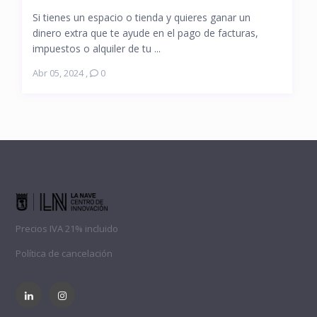
Si tienes un espacio o tienda y quieres ganar un
dinero extra que te ayude en el pago de facturas,
impuestos o alquiler de tu ...
Abr 05, 2024
,
0
Precios IVA 21% incluido
Política de cancelación